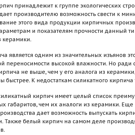
ирпич принадлежит к группе экологических стр
 дает производителю возможность свести к мин
ование этого вида продукции кирпичных произв
раметрам и показателям прочности данный ти
з керамики.
ча является одним из значительных изъянов это
й переносимости высокой влажности. Но ради сп
пича не выше, чем у его аналога из керамики, 
ы быстрее. К недостаткам силикатного кирпича 
й силикатный кирпич имеет целый список преиму
ых габаритов, чем их аналоги из керамики. Ещ
я производства дает возможность выпускать кир
. Также белый кирпич на самом деле производя
в.