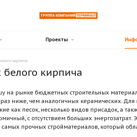
Проекты
Инф
белого кирпича
х белого кирпича
шу на рынке бюджетных строительных материа
о раз ниже, чем аналогичных керамических. Дл
ие как песок, несколько видов присадок, а такж
омичный, с отсутствием больших энергозатрат. 
из самых прочных стройматериалов, который об