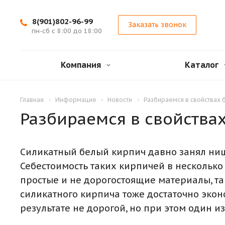
8(901)802-96-99
Заказать звонок
пн-сб с 8:00 до 18:00
Компания
Каталог
Главная
Информация
Новости
Разбираемся в свойствах 
Разбираемся в свойства
Силикатный белый кирпич давно занял ни
Себестоимость таких кирпичей в нескольк
простые и не дорогостоящие материалы, так
силикатного кирпича тоже достаточно экон
результате не дорогой, но при этом один 