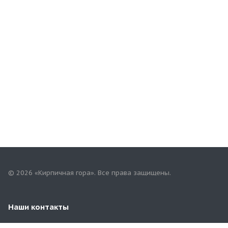
© 2026 «Кирпичная гора». Все права защищены.
Наши контакты
8(901)802-96-99