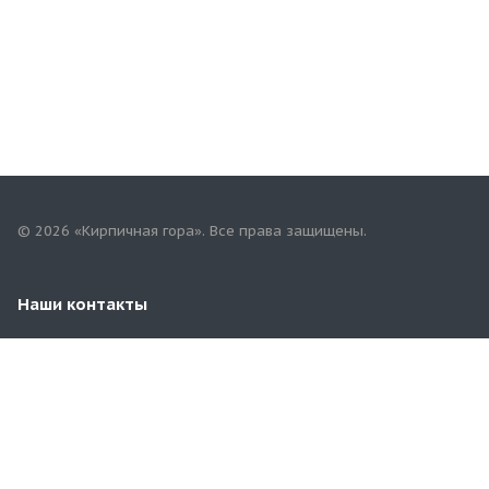
© 2026 «Кирпичная гора». Все права защищены.
Наши контакты
8(901)802-96-99
corp@kirpgora.ru
г. Самара, пгт. Новосемейкино, ул. Московская, 31