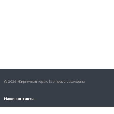
© 2026 «Кирпичная гора». Все права защищены.
Наши контакты
8(901)802-96-99