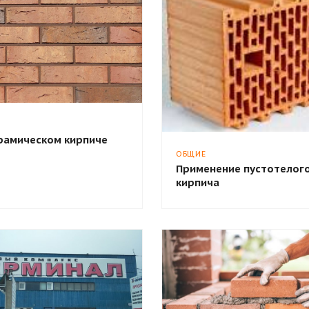
ерамическом кирпиче
ОБЩИЕ
Применение пустотелог
кирпича