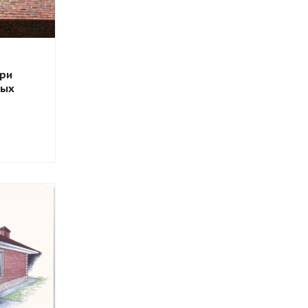
при
ных