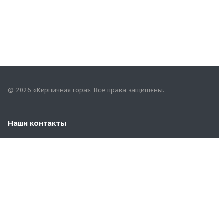
© 2026 «Кирпичная гора». Все права защищены.
Наши контакты
8(901)802-96-99
corp@kirpgora.ru
г. Самара, пгт. Новосемейкино, ул. Московская, 31