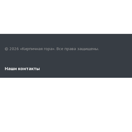
© 2026 «Кирпичная гора». Все права защищены.
Наши контакты
8(901)802-96-99
corp@kirpgora.ru
г. Самара, пгт. Новосемейкино, ул. Московская, 31