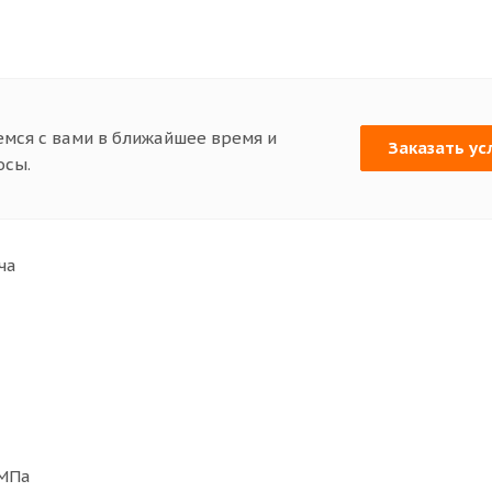
емся с вами в ближайшее время и
Заказать ус
осы.
ча
 МПа