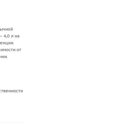
бычной
 4,0 л на
енции.
симости от
нии.
ственности