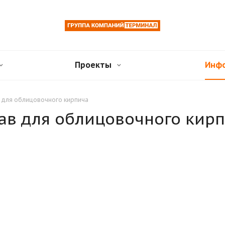
Проекты
Инф
в для облицовочного кирпича
ав для облицовочного кир