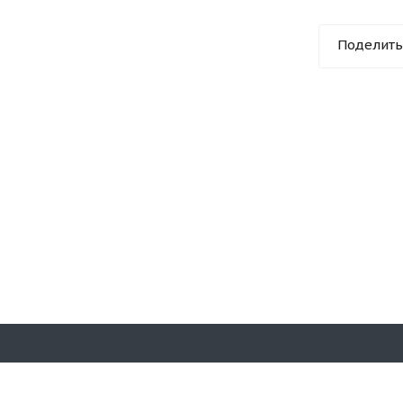
Поделить
акты
г. Самара, пгт. Новосем