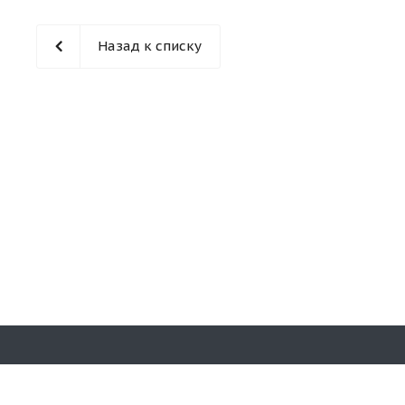
Назад к списку
Наши конт
© 2026 «Кирпичная гора». Все права
защищены.