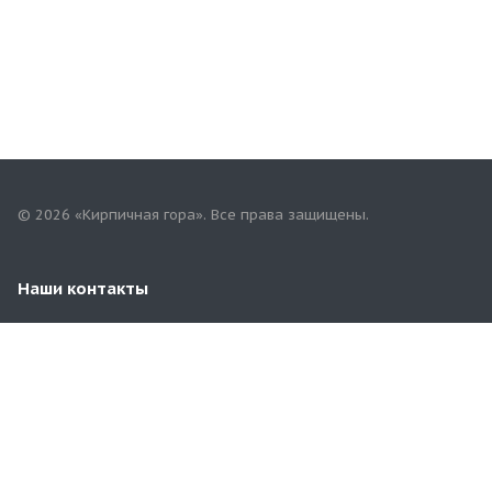
© 2026 «Кирпичная гора». Все права защищены.
Наши контакты
8(901)802-96-99
corp@kirpgora.ru
г. Самара, пгт. Новосемейкино, ул. Московская, 31