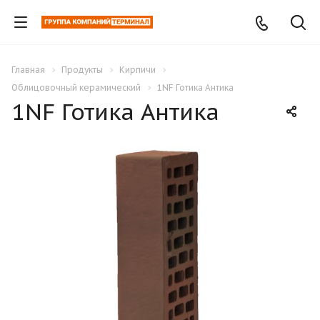
Главная
Продукты
Кирпичи
Облицовочный керамический
1NF Готика Антика
1NF Готика Антика