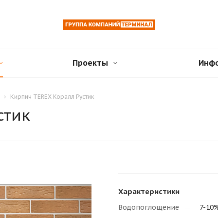
Проекты
Инф
Кирпич TEREX Коралл Рустик
стик
Характеристики
Водопоглощение
7-10