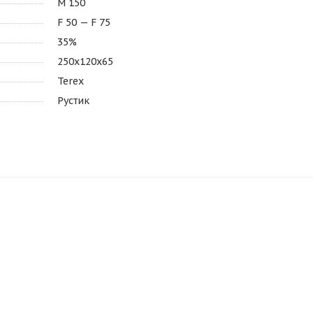
М 150
F 50 — F 75
35%
250х120х65
Terex
Рустик